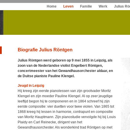
Spring
Home
Leven
Familie
Werk
Julius Rö
naar
inhoud
Biografie
Julius Röntgen
Julius Röntgen werd geboren op 9 mei 1855 in Leipzig, als
zoon van de Nederlandse violist Engelbert Röntgen,
concertmeester van het Gewandhausorchester aldaar, en
de Duitse pianiste Pauline Klengel.
Jeugd in Leipzig
Hij kreeg zijn eerste pianolessen van zijn grootvader Moritz
Klengel en zijn moeder Pauline Klengel. Al op zeer jeugdige
leeftijd begon hij te componeren en in 1864 schreef hij zijn
eerste compositie: vier duetten voor twee violen. Van 1865 tot
1868 kreeg hij lessen in harmonie, contrapunt en compositie
van Moritz Hauptmann. Zijn pianostudie vervolgde hij bij Louis
Plaidy en Carl Reinecke, dirigent van het
Gewandhausorchester. Als wonderkind trad Röntgen op met