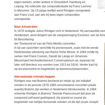
eigen werken, onder andere in Düsseldorf, Hamburg en
Leipzig. Hij voltooide zijn compositiestudie bij Franz Lachner
in München. Op 15-jarige leeftijd werd Röntgen voorgesteld
aan Franz Liszt, aan wie hij twee eigen composities
voorspeelde.
Naar Amsterdam
In 1878 vestigde Julius Röntgen zich in Nederland. Hij aanvaardde een 
Amsterdam, werd dirigent van de zangvereniging Excelsior, van de Am
tot Bevordering
der Toonkunst en van de Felix Meritis-concerten.
In tal van opzichten verrichtte hij pionierswerk, zoals met de eerste
Nederlandse uitvoering van Bachs
Hohe Messe
. In 1884 richtte hij
samen met Frans Coenen, Daniël de Lange en Johannes
Messchaert het Amsterdamsch Conservatorium op, waarvan hij
later zelf directeur zou worden (van 1913 tot 1924). Verder trad hij
op als pianosolist en begeleider op kamermuziekavonden.
Internationale vriendschappen
Röntgen was met Brahms bevriend en mede op zijn initiatief
vonden in de periode 1878-1885 verscheidene concerten plaats
waarbij Brahms zijn werken in Nederland introduceerde. In 1884
soleerde Röntgen in Brahms’ Tweede Pianoconcert dat door de
componist zelf werd gedirigeerd. Als pianist en vooral als
begeleider van talrijke beroemde solisten uit die tijd (zoals Joseph