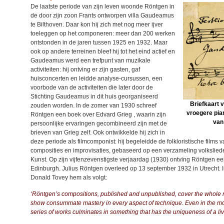
De laatste periode van zijn leven woonde Röntgen in
de door zijn zoon Frants ontworpen villa Gaudeamus
te Bilthoven. Daar kon hij zich met nog meer ijver
toeleggen op het componeren: meer dan 200 werken
ontstonden in de jaren tussen 1925 en 1932. Maar
ook op andere terreinen bleef hij tot het eind actief en
Gaudeamus werd een trefpunt van muzikale
activiteiten: hij ontving er zijn gasten, gaf
huisconcerten en leidde analyse-cursussen, een
voorbode van de activiteiten die later door de
Stichting Gaudeamus in dit huis georganiseerd
Briefkaart v
zouden worden. In de zomer van 1930 schreef
vroegere pia
Röntgen een boek over Edvard Grieg , waarin zijn
van
persoonlijke ervaringen gecombineerd zijn met de
brieven van Grieg zelf. Ook ontwikkelde hij zich in
deze periode als filmcomponist: hij begeleidde de folkloristische films 
composities en improvisaties, gebaseerd op een verzameling volkslie
Kunst. Op zijn vijfenzevenstigste verjaardag (1930) ontving Röntgen een
Edinburgh. Julius Röntgen overleed op 13 september 1932 in Utrecht. 
Donald Tovey hem als volgt:
‘Röntgen’s compositions, published and unpublished, cover the whole ran
show consummate mastery in every aspect of technique. Even in the most
series of works culminates in something that has the uniqueness of a li