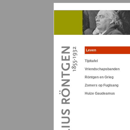
Leven
Tijdtafel
Vriendschapsbanden
Röntgen en Grieg
Zomers op Fuglsang
Huize Gaudeamus