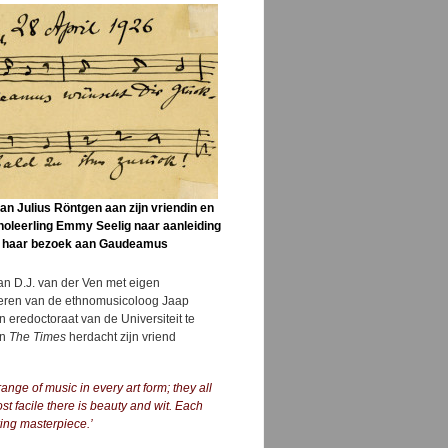
an Julius Röntgen aan zijn vriendin en
noleerling Emmy Seelig naar aanleiding
 haar bezoek aan Gaudeamus
van D.J. van der Ven met eigen
deren van de ethnomusicoloog Jaap
 eredoctoraat van de Universiteit te
In
The Times
herdacht zijn vriend
ge of music in every art form; they all
 facile there is beauty and wit. Each
ving masterpiece.’