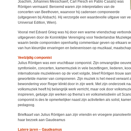
Joachim, Johannes Messchaert, Carl Flesch en Pablo Casals) was
Röntgen vermaard. Beroemd waren zijn interpretaties van de
concerten van Beethoven, waarvoor hij cadensen componeerde
(uitgegeven bij Alsbach). Hij verzorgde een waardevolle uitgave van ve
Universal Edition, Wien).
Vooral met Edvard Grieg was hij door een warme vriendschap verbonden
uitgegeven door de Koninklijke Vereniging voor Nederlandse Muziekge
waarin beide componisten openhartig commentaar geven op elkaars we
van hun kleurrijke ervaringen en belevenissen op muzikaal, maatschappel
Veelzijdig componist
Julius Röntgen was een vruchtbaar componist. Zijn omvangrijke oeuvre
symfonieën, concerten, kamermuziek in vele bezettingen, liederen, koo
internationale muziekleven op de voet volgde, bleef Röntgen trouw aan 
gewortelde manier van componeren. Zijn muziek is het meest verwant 
bewondering voor Reger klinkt door in zijn werk. Met zijn onderzoek n
volksmuziek heeft hij belangrijk werk verricht, maar ook door volksmuziek
inspireren, getuige zijn werken op thema’s en volksmelodieën uit Scandi
componist is des te opmerkelijker naast zijn activiteiten als solist, kam
pedagoog.
Briefkaart van Julius Röntgen aan zijn vriendin en vroegere pianoleer
haar bezoek aan Gaudeamus
Latere jaren – Gaudeamus