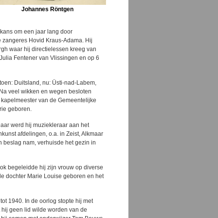
Johannes Röntgen
 kans om een jaar lang door
de zangeres Hovid Kraus-Adama. Hij
gh waar hij directielessen kreeg van
Julia Fentener van Vlissingen en op 6
 (toen: Duitsland, nu: Üsti-nad-Labem,
. Na veel wikken en wegen besloten
j kapelmeester van de Gemeentelijke
rie geboren.
ar werd hij muziekleraar aan het
kunst afdelingen, o.a. in Zeist, Alkmaar
n beslag nam, verhuisde het gezin in
ok begeleidde hij zijn vrouw op diverse
de dochter Marie Louise geboren en het
t 1940. In de oorlog stopte hij met
 hij geen lid wilde worden van de