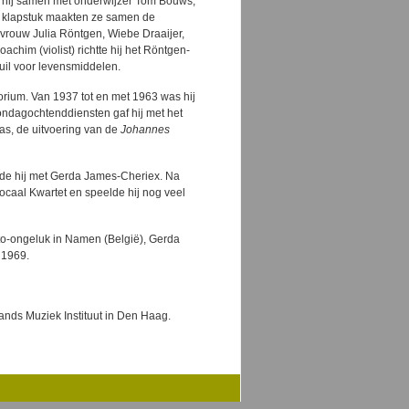
ar hij samen met onderwijzer Tom Bouws,
s klapstuk maakten ze samen de
 vrouw Julia Röntgen, Wiebe Draaijer,
achim (violist) richtte hij het Röntgen-
ruil voor levensmiddelen.
rium. Van 1937 tot en met 1963 was hij
ondagochtenddiensten gaf hij met het
as, de uitvoering van de
Johannes
ouwde hij met Gerda James-Cheriex. Na
Vocaal Kwartet en speelde hij nog veel
to-ongeluk in Namen (België), Gerda
 1969.
ands Muziek Instituut in Den Haag.