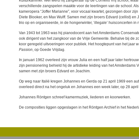
Kulturkammer. Wel werd hij zangleraar op de Cornelis Vrij school, wa
verschillende zangspelen maakte voor de leerlingen van de school. Al
kameropera “Joffer Marianne”, voor vocaal kwartet, gezongen door zijn
Diete Blooker, en Max Wulff. Samen met zijn broers Edvard (cellist) en Jo
trio op en organiseerde, in de hongerwinter, ‘illegale’ huisconcerten in 
Van 1943 tot 1963 was hij pianodocent aan het Amsterdams Conservato
ook dirigent van het zangkoor van de Vrije Gemeente. Behalve bij de z
koor geregeld uitvoeringen voor publiek. Het hoogtepunt van het jaar w
Passion
, op Goede Vrijdag.
In januari 1962 overleed zijn vrouw Julia en een half jaar later hertr
zijn pensionering behield hij de artistieke leiding van het Amsterdams 
samen met zijn broers Edvard en Joachim.
Op weg naar Italië kregen Johannes en Gerda op 21 april 1969 een au
overleed direct na het ongeluk en Johannes een week later, op 28 april
Johannes Röntgen schreef kamermuziek, liederen en koorwerken.
De composities liggen opgeslagen in het Röntgen Archief in het Nederl