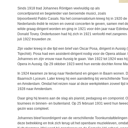
Sinds 1918 trad Johannes Röntgen veelvuldig op als
concertpianist en begeleider van beroemde musici, zoals
bijvoorbeeld Pablo Casals. Na het conservatorium kreeg hij in 1920 de
Nederlands-Indië te reizen en overal concerten te geven, samen met 
wilde graag dirigent worden en ging in 1921 voor één jaar naar Edinbur
Donald Tovey. Ondertussen had hij zich in 1921 verloofd met zangeres 
juli 1922 trouwden ze.
Zijn vader kreeg in die tijd een brief van Oscar Posa, dirigent in Aussig
Tsjechië). Posa had een assistent-dirigent nodig voor de Opera aldaar
Johannes en zijn vrouw naar Aussig te gaan. Van 1922 tot 1924 was hi
Opera in Aussig. Op 29 oktober 1923 werd hun eerste dochter Anne Ma
In 1924 kwamen ze terug naar Nederland en gingen in Baarn wonen. Da
Baarnsch Lyceum. Later kreeg hij een aanstelling bij verschillende Toon
en Amsterdam. Omdat het reizen naar al deze werkplekken zoveel tijd i
1928 naar Amsterdam.
Daar ging hij tevens aan de slag als pianist, pedagoog en componist. O
tournees in binnen- en buitenland. Op 25 februari 1931 werd hun twee
gezin was compleet.
Johannes bleef koordirigent van de verschillende Toonkunstafdelingen to
deze betrekking en trok zich terug uit het openbare muziekleven, omdat