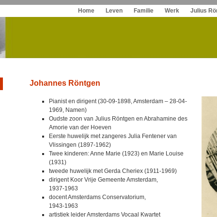
Spring
Home
Leven
Familie
Werk
Julius Rö
naar
inhoud
Johannes Röntgen
Pianist en dirigent (30-09-1898, Amsterdam – 28-04-
1969, Namen)
Oudste zoon van Julius Röntgen en Abrahamine des
Amorie van der Hoeven
Eerste huwelijk met zangeres Julia Fentener van
Vlissingen (1897-1962)
Twee kinderen: Anne Marie (1923) en Marie Louise
(1931)
tweede huwelijk met Gerda Cheriex (1911-1969)
dirigent Koor Vrije Gemeente Amsterdam,
1937-1963
docent Amsterdams Conservatorium,
1943-1963
artistiek leider Amsterdams Vocaal Kwartet