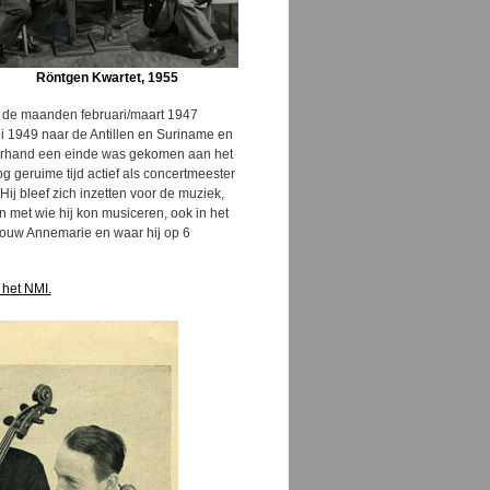
Röntgen Kwartet, 1955
 In de maanden februari/maart 1947
i 1949 naar de Antillen en
Suriname
en
merhand een einde was gekomen aan het
g geruime tijd actief als concertmeester
 bleef zich inzetten voor de muziek,
n met wie hij kon musiceren, ook in het
rouw Annemarie en waar hij op 6
 het NMI.