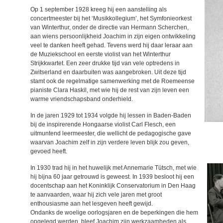
Op 1 september 1928 kreeg hij een aanstelling als
concertmeester bij het ‘Musikkollegium’, het Symfonieorkest
van Winterthur, onder de directie van Hermann Scherchen,
aan wiens persoonlijkheid Joachim in zijn eigen ontwikkeling
veel te danken heeft gehad. Tevens werd hij daar leraar aan
de Muziekschool en eerste violist van het Winterthur
Strijkkwartet. Een zeer drukke tijd van vele optredens in
Zwitserland en daarbuiten was aangebroken. Uit deze tijd
stamt ook de regelmatige samenwerking met de Roemeense
pianiste Clara Haskil, met wie hij de rest van zijn leven een
warme vriendschapsband onderhield.
In de jaren 1929 tot 1934 volgde hij lessen in Baden-Baden
bij de inspirerende Hongaarse violist
Carl Flesch
, een
uitmuntend leermeester, die wellicht de pedagogische gave
waarvan Joachim zelf in zijn verdere leven blijk zou geven,
gevoed heeft.
In 1930 trad hij in het huwelijk met Annemarie Tütsch, met wie
hij bijna 60 jaar getrouwd is geweest. In 1939 besloot hij een
docentschap aan het Koninklijk Conservatorium in Den Haag
te aanvaarden, waar hij zich vele jaren met groot
enthousiasme aan het lesgeven heeft gewijd.
Ondanks de woelige oorlogsjaren en de beperkingen die hem
opgelegd werden, bleef Joachim zijn werkzaamheden als