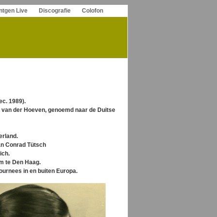
ntgen Live
Discografie
Colofon
ec. 1989).
 van der Hoeven,
genoemd naar de Duitse
erland.
an Conrad Tütsch
ich.
um te Den Haag.
ournees in en buiten Europa.