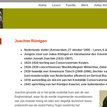
Spring
Home
Leven
Familie
Werk
Julius Rö
naar
inhoud
Joachim Röntgen
Nederlands violist (
Amsterdam
, 27 oktober 1906 – Laren, 6 d
Jongste zoon van Julius Röntgen en Abrahamine des Amorie
violist
Joseph Joachim
(1831-1907).
1924-1928 leerling aan Conservatorium Keulen.
1928-1939 concertmeester Musikkollegium Winterthur, Zwits
1930 huwelijk met Annemarie Tütsch (1908-1996), dochter v
(van moederszijde van Nederlandse afkomst) en Gertrud Bar
1939 aanstelling als docent aan het Koninklijk Conservatori
1941 oprichting van het Röntgen Kwartet, vele buitenlandse t
Joachim groeide op in het grote ouderlijk huis aan de van
Eeghenstraat, waar hij de eerste inspirerende muzieklessen
van zijn moeder kreeg en later een degelijk technisch basis-
onderricht van de violist Felice Togni (violist bij het