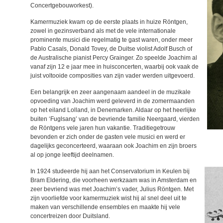
Concertgebouworkest).
Kamermuziek kwam op de eerste plaats in huize Röntgen,
zowel in gezinsverband als met de vele internationale
prominente musici die regelmatig te gast waren, onder meer
Pablo Casals
,
Donald Tovey
, de Duitse violist Adolf Busch of
de Australische pianist
Percy Grainger
. Zo speelde Joachim al
vanaf zijn 12 e jaar mee in huisconcerten, waarbij ook vaak de
juist voltooide composities van zijn vader werden uitgevoerd.
Een belangrijk en zeer aangenaam aandeel in de muzikale
opvoeding van Joachim werd geleverd in de zomermaanden
op het eiland Lolland, in Denemarken. Aldaar op het heerlijke
buiten ‘Fuglsang’ van de bevriende familie Neergaard, vierden
de Röntgens vele jaren hun vakantie. Traditiegetrouw
bevonden er zich onder de gasten vele musici en werd er
dagelijks geconcerteerd, waaraan ook Joachim en zijn broers
al op jonge leeftijd deelnamen.
In 1924 studeerde hij aan het Conservatorium in Keulen bij
Bram Eldering, die voorheen werkzaam was in Amsterdam en
zeer bevriend was met Joachim’s vader, Julius Röntgen. Met
zijn voorliefde voor kamermuziek wist hij al snel deel uit te
maken van verschillende ensembles en maakte hij vele
concertreizen door Duitsland.