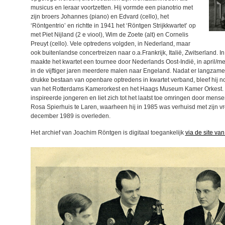
musicus en leraar voortzetten. Hij vormde een pianotrio met
zijn broers
Johannes
(piano) en Edvard (cello), het
‘Röntgentrio’ en richtte in 1941 het ‘Röntgen Strijkkwartet’ op
met Piet Nijland (2 e viool), Wim de Zoete (alt) en Cornelis
Preuyt (cello). Vele optredens volgden, in Nederland, maar
ook buitenlandse concertreizen naar o.a.Frankrijk, Italië, Zwitserland.
maakte het kwartet een tournee door Nederlands Oost-Indië, in april/me
in de vijftiger jaren meerdere malen naar Engeland. Nadat er langza
drukke bestaan van openbare optredens in kwartet verband, bleef hij no
van het Rotterdams Kamerorkest en het Haags Museum Kamer Orkest. Hij
inspireerde jongeren en liet zich tot het laatst toe omringen door mense
Rosa Spierhuis te Laren, waarheen hij in 1985 was verhuisd met zijn v
december 1989 is overleden.
Het archief van Joachim Röntgen is digitaal toegankelijk
via de site van