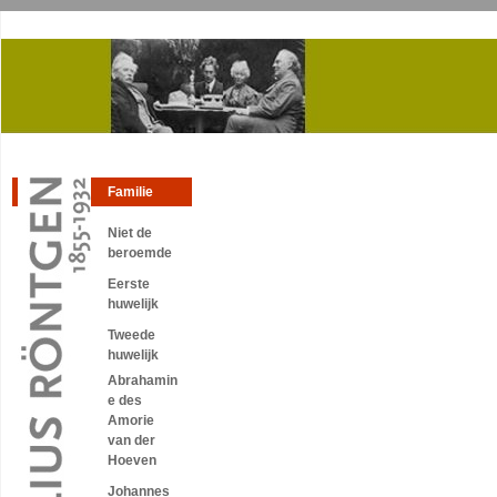
Familie
Niet de
beroemde
Eerste
huwelijk
Tweede
huwelijk
Abrahamin
e des
Amorie
van der
Hoeven
Johannes