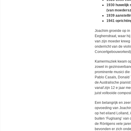
1930 huwelijk
(van moedersz
1939 aanstelli
1941 oprichtin
Joachim groeide op in 
Eeghenstraat, waar hij
van zijn moeder kreeg 
onderricht van de violist
Concertgebouworkest)
Kamermuziek kwam op d
zowel in gezinsverband
prominente musici die 
Pablo Casals
,
Donald 
de Australische pianis
vanaf zijn 12 e jaar m
juist voltooide compos
Een belangrijk en zee
opvoeding van Joachi
op het eiland Lolland,
buiten ‘Fuglsang’ van 
de Röntgens vele jaren
bevonden er zich onde