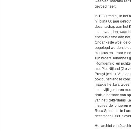
waarvan Joachim zelf i
gevoed heeft.
In 1930 trad hij in het
hij bijna 60 jaar getro
docentschap aan het K
te aanvaarden, waar hij
enthousiasme aan het 
Ondanks de woelige o
opgelegd werden, ble
musicus en leraar voor
zijn broers
Johannes
(
‘Röntgentrio’ en richtt
met Piet Nijland (2 e v
Preuyt (cello). Vele o
ook buitenlandse conce
maakte het kwartet een
in de vijftiger jaren
drukke bestaan van ope
van het Rotterdams Ka
inspireerde jongeren en
Rosa Spierhuis te Lare
december 1989 is over
Het archief van Joachi