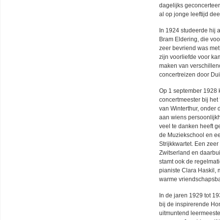
dagelijks geconcertee
al op jonge leeftijd d
In 1924 studeerde hij 
Bram Eldering, die v
zeer bevriend was met
zijn voorliefde voor kam
maken van verschillen
concertreizen door Dui
Op 1 september 1928 kr
concertmeester bij het
van Winterthur, onder
aan wiens persoonlijkh
veel te danken heeft g
de Muziekschool en eer
Strijkkwartet. Een zeer
Zwitserland en daarbui
stamt ook de regelma
pianiste Clara Haskil, 
warme vriendschapsba
In de jaren 1929 tot 1
bij de inspirerende Ho
uitmuntend leermeeste