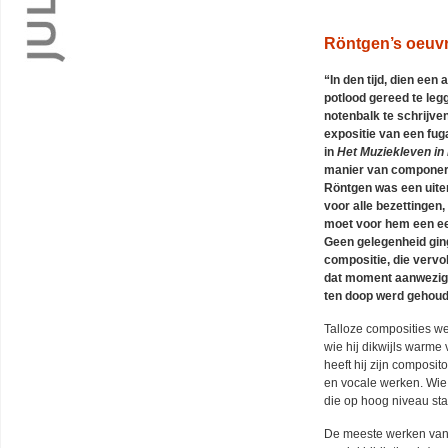
Röntgen’s oeuv
“In den tijd, dien ee
potlood gereed te leg
notenbalk te schrijven,
expositie van een fu
in
Het Muziekleven in
manier van componere
Röntgen was een uiter
voor alle bezettingen,
moet voor hem een ee
Geen gelegenheid ging
compositie, die vervol
dat moment aanwezige
ten doop werd gehoud
Talloze composities we
wie hij dikwijls warm
heeft hij zijn composito
en vocale werken. Wie 
die op hoog niveau sta
De meeste werken van 