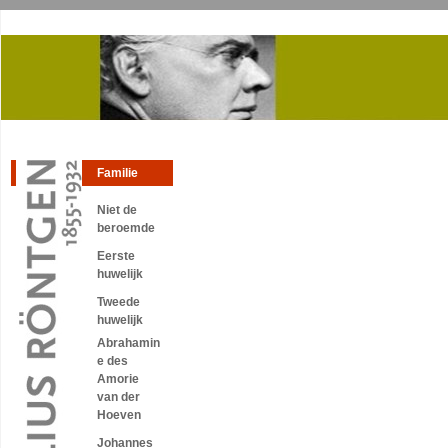
Familie
Niet de
beroemde
Eerste
huwelijk
Tweede
huwelijk
Abrahamin
e des
Amorie
van der
Hoeven
Johannes