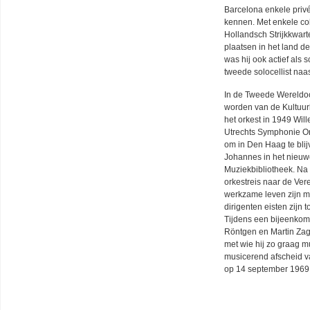
Barcelona enkele privé 
kennen. Met enkele coll
Hollandsch Strijkkwar
plaatsen in het land d
was hij ook actief als 
tweede solocellist naa
In de Tweede Wereldoor
worden van de Kultuur
het orkest in 1949 Will
Utrechts Symphonie Ork
om in Den Haag te blij
Johannes in het nieuw
Muziekbibliotheek. Na 
orkestreis naar de Ver
werkzame leven zijn m
dirigenten eisten zijn 
Tijdens een bijeenkom
Röntgen en Martin Zagw
met wie hij zo graag 
musicerend afscheid va
op 14 september 1969 i