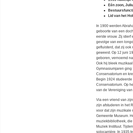
Eén zoon, Juliu
Bestuursfuncti
Lid van het Ho
In 1900 werden Abraha
geboorte van een doch
eerste vrouw. Zij stierf 
gevolge van een longo
gefluisterd, dat zij oo
geweest. Op 12 juni 1
geboren, vernoemd na
Ook hij bleek muzikaal 
Gymnasiumjaren ging 
Conservatorium en kre
Begin 1924 studeerde 
Conservatorium. Op he
van de Vereniging van
Via een vriend van zij
zijn afstuderen in het
voor dat zijn muzikale
Gemeente Museum. Het
muziekbibliotheek, di
Muziek Instituut. Tijde
solocarrière. In 1935 t