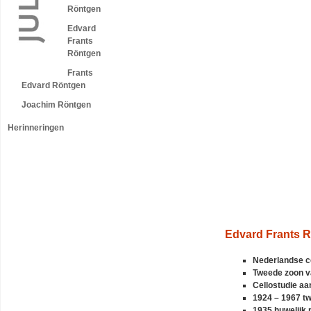
Röntgen
Edvard
Frants
Röntgen
Frants
Edvard Röntgen
Joachim Röntgen
Herinneringen
Edvard Frants 
Nederlandse ce
Tweede zoon v
Cellostudie a
1924 – 1967 tw
1935 huwelijk 