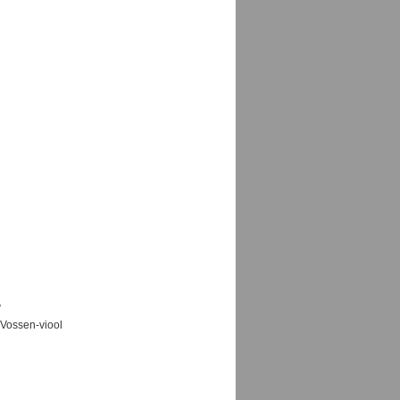
”
 Vossen-viool