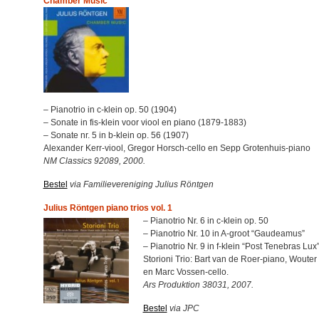
Chamber Music
– Pianotrio in c-klein op. 50 (1904)
– Sonate in fis-klein voor viool en piano (1879-1883)
– Sonate nr. 5 in b-klein op. 56 (1907)
Alexander Kerr-viool, Gregor Horsch-cello en Sepp Grotenhuis-piano
NM Classics 92089, 2000.
Bestel
via Familievereniging Julius Röntgen
Julius Röntgen piano trios vol. 1
– Pianotrio Nr. 6 in c-klein op. 50
– Pianotrio Nr. 10 in A-groot “Gaudeamus”
– Pianotrio Nr. 9 in f-klein “Post Tenebras Lux
Storioni Trio: Bart van de Roer-piano, Wouter
en Marc Vossen-cello.
Ars Produktion 38031, 2007.
Bestel
via JPC