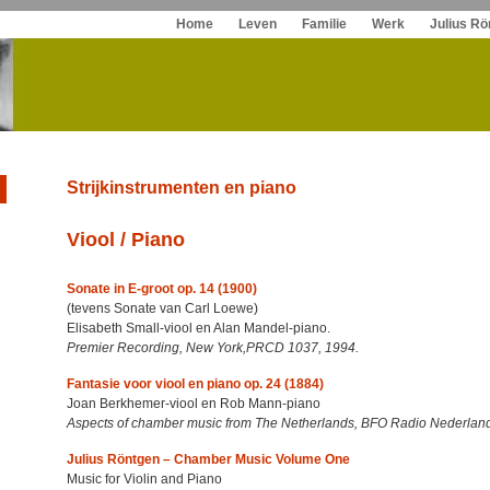
Spring
Home
Leven
Familie
Werk
Julius Rö
naar
inhoud
Strijkinstrumenten en piano
Viool / Piano
Sonate in E-groot op. 14 (1900)
(tevens Sonate van Carl Loewe)
Elisabeth Small-viool en Alan Mandel-piano.
Premier Recording, New York,PRCD 1037, 1994.
Fantasie voor viool en piano op. 24 (1884)
Joan Berkhemer-viool en Rob Mann-piano
Aspects of chamber music from The Netherlands, BFO Radio Nederla
Julius Röntgen – Chamber Music Volume One
Music for Violin and Piano