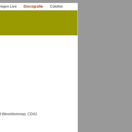
ntgen Live
Discografie
Colofon
nd Wereldomroep, CDA1.