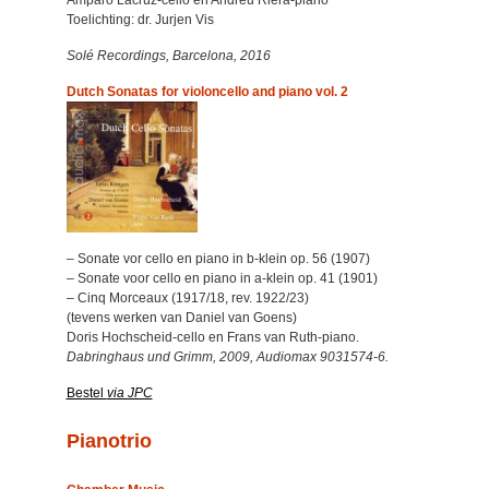
Amparo Lacruz-cello en Andreu Riera-piano
Toelichting: dr. Jurjen Vis
Solé Recordings, Barcelona, 2016
Dutch Sonatas for violoncello and piano vol. 2
– Sonate vor cello en piano in b-klein op. 56 (1907)
– Sonate voor cello en piano in a-klein op. 41 (1901)
– Cinq Morceaux (1917/18, rev. 1922/23)
(tevens werken van Daniel van Goens)
Doris Hochscheid-cello en Frans van Ruth-piano.
Dabringhaus und Grimm, 2009, Audiomax 9031574-6.
Bestel
via JPC
Pianotrio