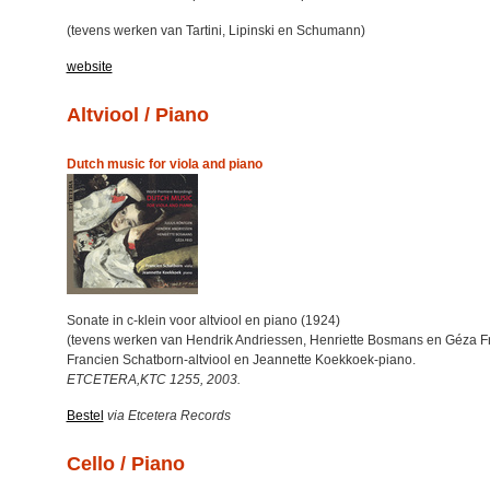
(tevens werken van Tartini, Lipinski en Schumann)
website
Altviool / Piano
Dutch music for viola and piano
Sonate in c-klein voor altviool en piano (1924)
(tevens werken van Hendrik Andriessen, Henriette Bosmans en Géza Fr
Francien Schatborn-altviool en Jeannette Koekkoek-piano.
ETCETERA,KTC 1255, 2003.
Bestel
via Etcetera Records
Cello / Piano