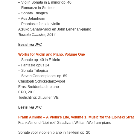
– Violin Sonata in E minor op. 40
– Romanze in G minor
– Sonata Trilogica
– Aus Jotunheim
– Phantasie for solo violin
Atsuko Sahara-viool en John Lenehan-piano
Toccata Classics, 2014
Bestel
via JPC
Works for Violin and Piano, Volume One
– Sonate op. 40 in E-klein
– Fantasie opus 24
– Sonata Trilogica
– Seven Concertpieces op. 89
Christoph Schickedanz-viool
Ernst Breidenbach-piano
CPO, 2011
Toelichting: dr. Jurjen VIs
Bestel
via JPC
Frank Almond – A Violin’s Life, Volume 1: Music for the Lipinski Strad
Frank Almond-‘Lipinski’ Stradivari, William Wolfram-piano
Sonate voor viool en piano in fis-klein op. 20