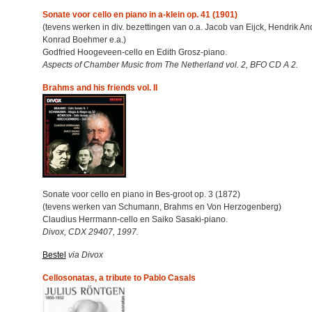
Sonate voor cello en piano in a-klein op. 41 (1901)
(tevens werken in div. bezettingen van o.a. Jacob van Eijck, Hendrik An
Konrad Boehmer e.a.)
Godfried Hoogeveen-cello en Edith Grosz-piano.
Aspects of Chamber Music from The Netherland vol. 2, BFO CD A 2.
Brahms and his friends vol. II
Sonate voor cello en piano in Bes-groot op. 3 (1872)
(tevens werken van Schumann, Brahms en Von Herzogenberg)
Claudius Herrmann-cello en Saiko Sasaki-piano.
Divox, CDX 29407, 1997.
Bestel
via Divox
Cellosonatas, a tribute to Pablo Casals