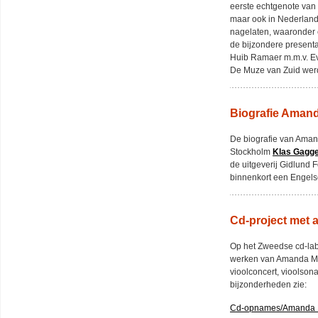
eerste echtgenote van
maar ook in Nederland
nagelaten, waaronder 
de bijzondere present
Huib Ramaer m.m.v. Ev
De Muze van Zuid werd 
Biografie Amand
De biografie van Amand
Stockholm
Klas Gagg
de uitgeverij Gidlund 
binnenkort een Engelse
Cd-project met 
Op het Zweedse cd-labe
werken van Amanda Mai
vioolconcert, vioolson
bijzonderheden zie:
Cd-opnames/Amanda 