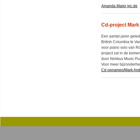
Amanda Maier jpc.de
Cd-proj
Een aantal jaren gele
British Columbia te Va
voor piano solo van Rö
project zal in de kome
door Nimbus Music Pub
Voor meer bijzonderhe
Cd-opnames/Mark And