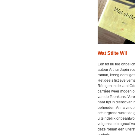
Wat Stilte Wil
Een tot nu toe onbelic
auteur Arthur Japin voo
roman, kreeg eerst ges
Het deels fictieve ver
Röntgen in de zaal Od
carrière weer mogen op
van de Toonkunst Veren
haar tijd in dienst va
behouden. Anna vindt u
achtergrond wordt de g
uiteindelijk onbeantwo
volgens de biograaf va
deze roman een uiterst
periode.