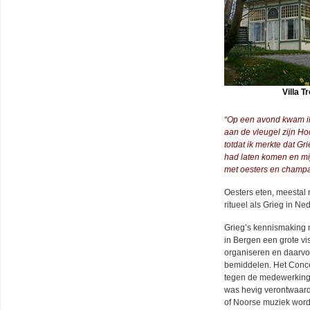
Villa T
“Op een avond kwam ik 
aan de vleugel zijn Ho
totdat ik merkte dat G
had laten komen en mi
met oesters en champa
Oesters eten, meestal 
ritueel als Grieg in Ne
Grieg’s kennismaking 
in Bergen een grote vi
organiseren en daarvo
bemiddelen. Het Conce
tegen de medewerking 
was hevig verontwaardig
of Noorse muziek word