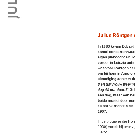
Julius Röntgen 
In 1883 kwam Edvard 
aantal concerten waarbi
eigen pianoconcert. R
eerder in Leipzig ont
was voor Röntgen een
om bij hem in Amster
uitnodiging aan met d
u en uw vrouw weer te
dag 48 uur duurt!
” Gri
één dag, maar een he
beide musici door e
elkaar verbonden die 2
1907.
In de biografie die Rö
1930) vertelt hij over 
1875: