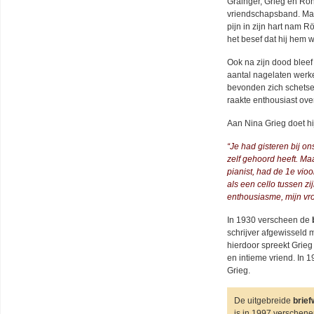
Grainger, Grieg en Rö
vriendschapsband. Maa
pijn in zijn hart nam R
het besef dat hij hem 
Ook na zijn dood bleef
aantal nagelaten werk
bevonden zich schetsen
raakte enthousiast ove
Aan Nina Grieg doet hij
“Je had gisteren bij o
zelf gehoord heeft. Ma
pianist, had de 1e vioo
als een cello tussen zi
enthousiasme, mijn vro
In 1930 verscheen de
schrijver afgewisseld 
hierdoor spreekt Grieg 
en intieme vriend. In 
Grieg.
De uitgebreide
brief
is in 1997 verschene