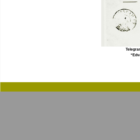
Telegra
“Edva