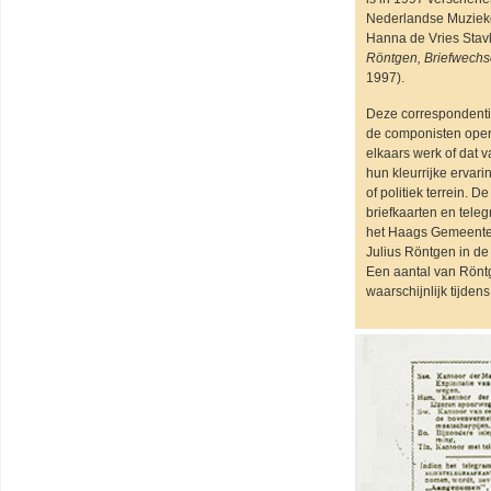
Nederlandse Muziek
Hanna de Vries Stav
Röntgen, Briefwechs
1997).
Deze correspondenti
de componisten ope
elkaars werk of dat 
hun kleurrijke ervar
of politiek terrein. 
briefkaarten en tele
het Haags Gemeente
Julius Röntgen in de
Een aantal van Röntg
waarschijnlijk tijden