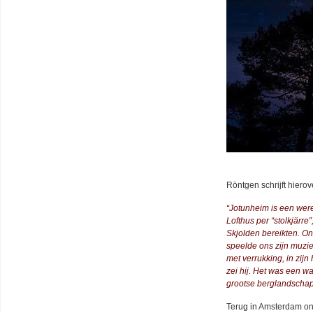
Röntgen schrijft hierov
“Jotunheim is een were
Lofthus per “stolkjärre
Skjolden bereikten. O
speelde ons zijn muzie
met verrukking, in zijn
zei hij. Het was een w
grootse berglandschap
Terug in Amsterdam on