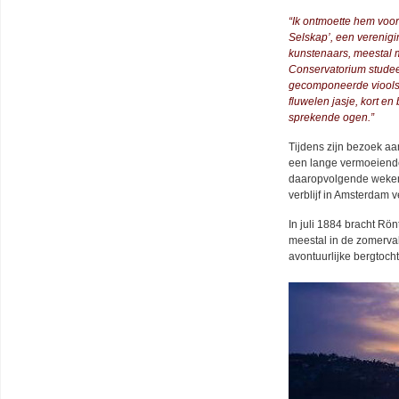
“Ik ontmoette hem voor
Selskap’, een verenig
kunstenaars, meestal m
Conservatorium studee
gecomponeerde vioolson
fluwelen jasje, kort en
sprekende ogen.”
Tijdens zijn bezoek aa
een lange vermoeiende
daaropvolgende weken
verblijf in Amsterdam v
In juli 1884 bracht Rö
meestal in de zomervak
avontuurlijke bergtoc