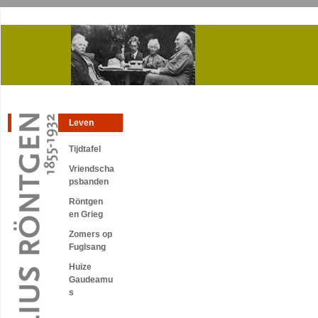
Leven
Tijdtafel
Vriendscha
psbanden
Röntgen
en Grieg
Zomers op
Fuglsang
Huize
Gaudeamu
s