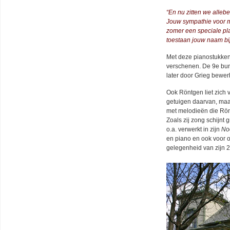
“En nu zitten we alleb
Jouw sympathie voor mi
zomer een speciale pl
toestaan jouw naam bi
Met deze pianostukken
verschenen. De 9e bun
later door Grieg bewerk
Ook Röntgen liet zich 
getuigen daarvan, maar
met melodieën die Rön
Zoals zij zong schijnt
o.a. verwerkt in zijn
Noo
en piano en ook voor or
gelegenheid van zijn 2