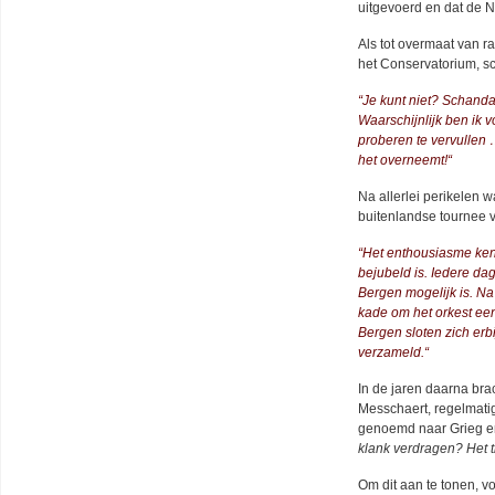
uitgevoerd en dat de N
Als tot overmaat van r
het Conservatorium, sch
“
Je kunt niet? Schandal
Waarschijnlijk ben ik v
proberen te vervullen 
het overneemt!
“
Na allerlei perikelen 
buitenlandse tournee 
“
Het enthousiasme ken
bejubeld is. Iedere dag
Bergen mogelijk is. Na
kade om het orkest een
Bergen sloten zich erb
verzameld.
“
In de jaren daarna bra
Messchaert, regelmati
genoemd naar Grieg en
klank verdragen? Het t
Om dit aan te tonen, vo