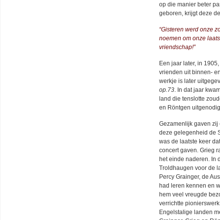
op die manier beter pa
geboren, krijgt deze d
“Gisteren werd onze zo
noemen om onze laatst
vriendschap!”
Een jaar later, in 1905
vrienden uit binnen- en
werkje is later uitgege
op.73
. In dat jaar kwa
land die tenslotte zou
en Röntgen uitgenodigd 
Gezamenlijk gaven zij 
deze gelegenheid de St
was de laatste keer da
concert gaven. Grieg 
het einde naderen. In 
Troldhaugen voor de la
Percy Grainger, de Aust
had leren kennen en wi
hem veel vreugde bezo
verrichtte pionierswer
Engelstalige landen m