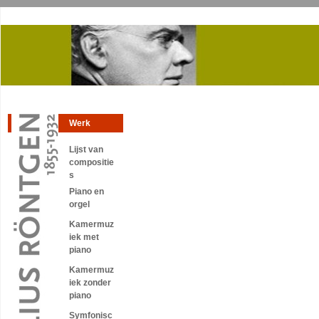
Werk
Lijst van
compositie
s
Piano en
orgel
Kamermuz
iek met
piano
Kamermuz
iek zonder
piano
Symfonisc