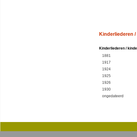
Kinderliederen /
Kinderliederen / kind
1881
1917
1924
1925
1926
1930
ongedateerd